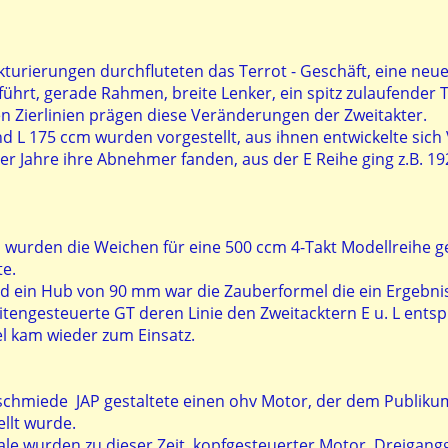
turierungen durchfluteten das Terrot - Geschäft, eine neu
ührt, gerade Rahmen, breite Lenker, ein spitz zulaufender
n Zierlinien prägen diese Veränderungen der Zweitakter.
 L 175 ccm wurden vorgestellt, aus ihnen entwickelte sich 
30er Jahre ihre Abnehmer fanden, aus der E Reihe ging z.B. 19
urden die Weichen für eine 500 ccm 4-Takt Modellreihe geste
te.
 ein Hub von 90 mm war die Zauberformel die ein Ergebni
itengesteuerte GT deren Linie den Zweitacktern E u. L entsp
l kam wieder zum Einsatz.
schmiede JAP gestaltete einen ohv Motor, der dem Publikum
llt wurde.
le wurden zu dieser Zeit, kopfgesteuerter Motor, Dreigang