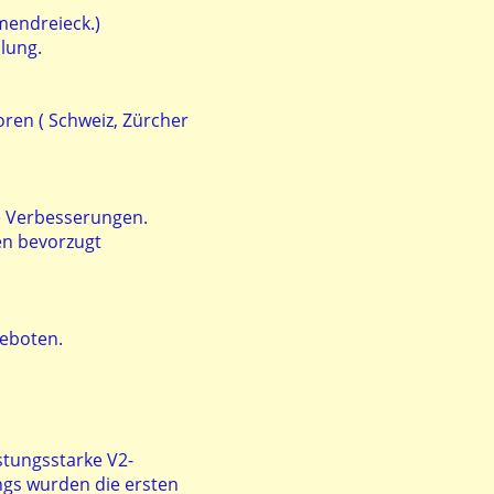
mendreieck.)
lung.
ren ( Schweiz, Zürcher
ende Verbesserungen.
en bevorzugt
geboten.
istungsstarke V2-
ngs wurden die ersten