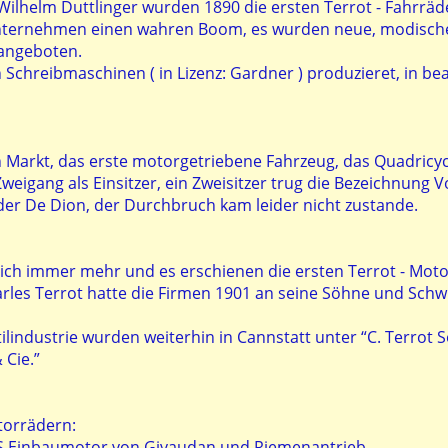
Wilhelm Duttlinger wurden 1890 die ersten Terrot - Fah
nternehmen einen wahren Boom, es wurden neue, modische
angeboten.
chreibmaschinen ( in Lizenz: Gardner ) produzieret, in beac
 Markt, das erste motorgetriebene Fahrzeug, das Quadricyc
eigang als Einsitzer, ein Zweisitzer trug die Bezeichnung 
oder De Dion, der Durchbruch kam leider nicht zustande.
sich immer mehr und es erschienen die ersten Terrot - Moto
rles Terrot hatte die Firmen 1901 an seine Söhne und Sch
ilindustrie wurden weiterhin in Cannstatt unter “C. Terrot 
 Cie.”
torrädern:
PS Einbaumotor von Givaudan und Riemenantrieb.