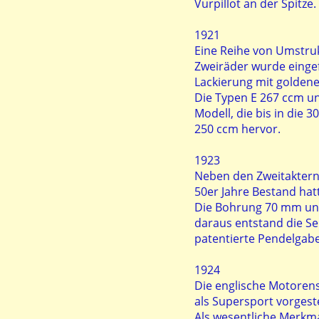
Vurpillot an der Spitze.
1921
Eine Reihe von Umstruk
Zweiräder wurde eingef
Lackierung mit goldene
Die Typen E 267 ccm und
Modell, die bis in die 
250 ccm hervor.
1923
Neben den Zweitaktern w
50er Jahre Bestand hat
Die Bohrung 70 mm und
daraus entstand die Se
patentierte Pendelgabe
1924
Die englische Motoren
als Supersport vorgeste
Als wesentliche Merkma