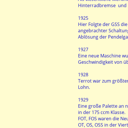
Hinterradbremse und e
1925
Hier Folgte der GSS d
angebrachter Schaltu
Ablösung der Pendelgabe
1927
Eine neue Maschine wur
Geschwindigkeit von ü
1928
Terrot war zum größte
Lohn.
1929
Eine große Palette an 
in der 175 ccm Klasse.
FOT, FOS waren die Neu
OT, OS, OSS in der Vier