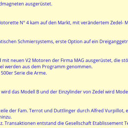
dmagneten ausgerüstet.
Motorette N° 4 kam auf den Markt, mit verändertem Zedel- 
ischen Schmiersystems, erste Option auf ein Dreiganggetr
d mit neuen V2 Motoren der Firma MAG ausgerüstet, die stör
edel werden aus dem Programm genommen.
r 500er Serie die Arme.
 wird das Modell B und der Einzylinder von Zedel wird Model
le der Fam. Terrot und Duttlinger durch Alfred Vurpillot, e
inzu.
nz. Transaktionen entstand die Gesellschaft Etablissement Te