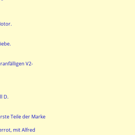
Motor.
iebe.
anfälligen V2-
l D.
rste Teile der Marke
rrot, mit Alfred