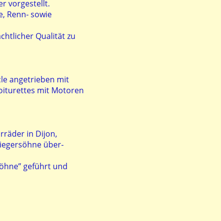
rräder vorgestellt.
, Renn- sowie
htlicher Qualität zu
le angetrieben mit
Voiturettes mit Motoren
rräder in Dijon,
wiegersöhne über-
Söhne” geführt und