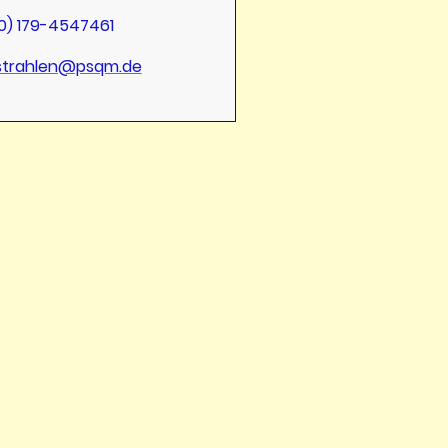
0) 179-4547461
strahlen@psqm.de