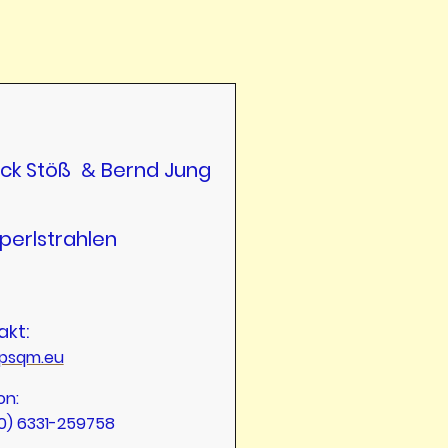
ick Stöß
&
Bernd Jung
perlstrahlen
akt:
psqm.eu
on:
0) 6331-259758