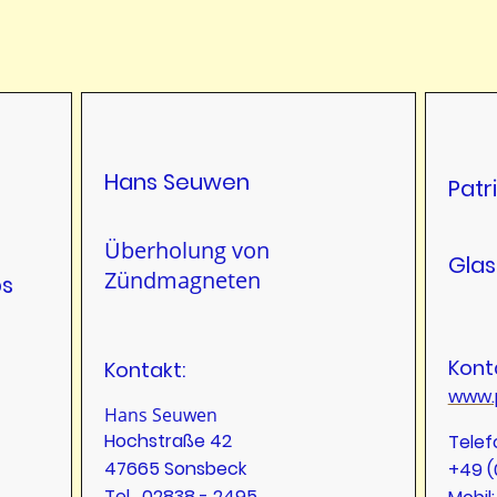
Hans Seuwen
Patr
Überholung von
Glas
Zündmagneten
ps
Kont
Kontakt:
www.
Hans Seuwen
Hochstraße 42
Telef
47665 Sonsbeck
+49 (
Tel. 02838 - 2495