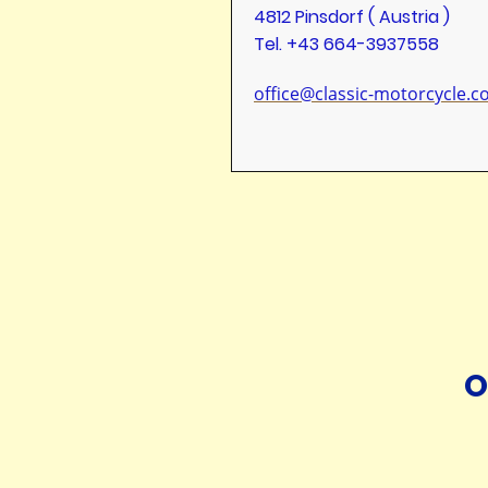
4812 Pinsdorf ( Austria )
Tel. +43 664-3937558
office@classic-motorcycle.
O